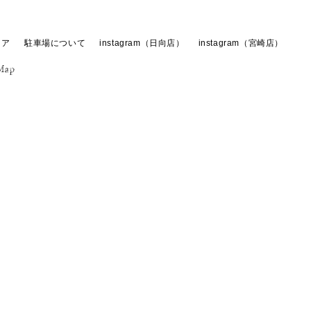
トア
駐車場について
instagram（日向店）
instagram（宮崎店）