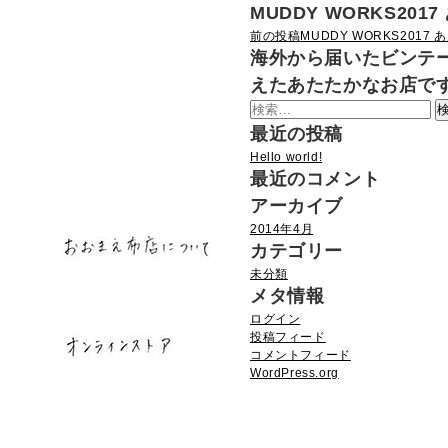
MUDDY WORKS201
投
前の投稿
MUDDY WORKS2017 
海外から届いたビンテ
稿
えたあたたかなお店で
ナ
検
ビ
索:
最近の投稿
ゲ
Hello world!
ー
最近のコメント
シ
アーカイブ
ョ
2014年4月
カテゴリー
ン
未分類
メタ情報
ログイン
投稿フィード
コメントフィード
WordPress.org